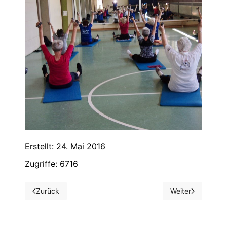
Erstellt: 24. Mai 2016
Zugriffe: 6716
Zurück
Weiter
Vorheriger Beitrag: Unsere Frühjahrswanderung am 29.05
Nächster Beitrag