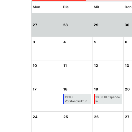
Mon
Die
Mit
Don
27
28
29
30
3
4
5
6
10
11
12
13
17
18
19
20
19:00
13:30 Blutspende
Vorstandssitzun ...
in L ...
24
25
26
27