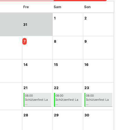
Fre
Sam
Son
1
2
31
7
8
9
14
15
16
21
22
23
08:00
08:00
08:00
Schützenfest La
Schützenfest La
Schützenfest La
...
...
...
28
29
30