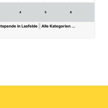
4
5
6
utspende in Lasfelde
Alle Kategorien ...