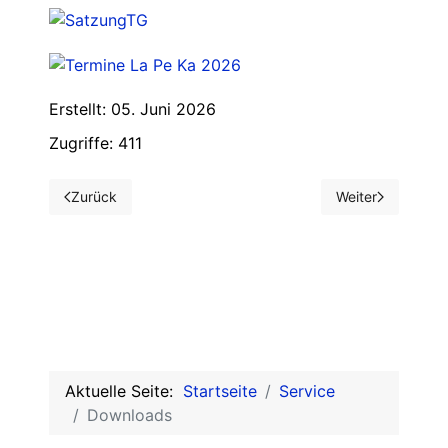
Erstellt: 05. Juni 2026
Zugriffe: 411
Zurück
Weiter
Vorheriger Beitrag: Dance Fitness: Bewegen, Schwitzen, G
Nächster Beitrag
Aktuelle Seite:
Startseite
Service
Downloads