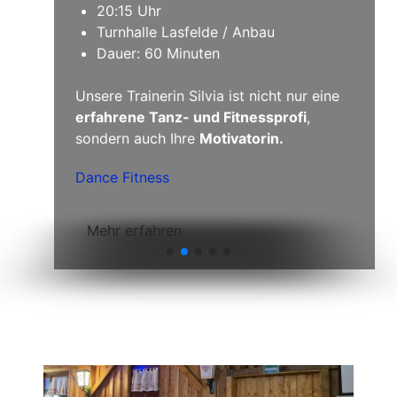
Leistungsturnen weiblich ab 6 Jahre
wieder bestes Wanderwetter vorbestellt
20:15 Uhr
und so konnte sich die 22-köpfige
Wirbelsäulengymnastik
Turnhalle Lasfelde / Anbau
Wandergruppe auf eine Höhenwanderung
REHA-Sport
rund um Buntenbock freuen.
Dauer: 60 Minuten
Herzlichen Dank dafür.
Werner Bohnen bleibt uns auch im
Mehr erfahren
Ruhestand erhalten
Unsere Trainerin Silvia ist nicht nur eine
Wagen zum Schützenfest 2026
erfahrene Tanz- und Fitnessprofi
,
sondern auch Ihre
Motivatorin.
Mehr erfahren
Mehr erfahren
Dance Fitness
Mehr erfahren