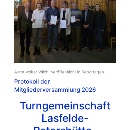
Autor Volker Wilch. Veröffentlicht in
Reportagen
.
Protokoll der
Mitgliederversammlung 2026
Turngemeinschaft
Lasfelde-