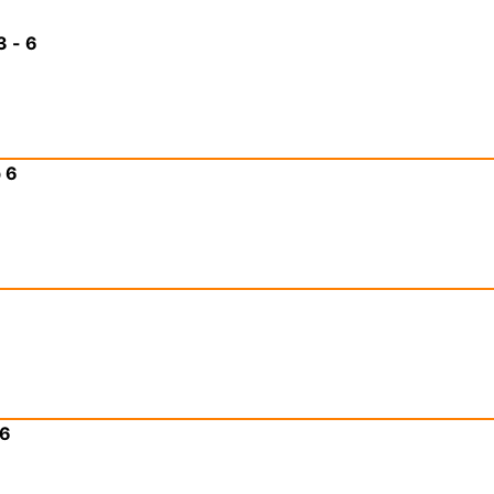
3 - 6
b 6
 6