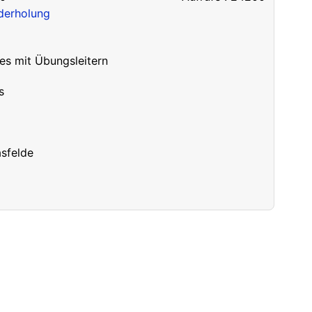
derholung
s mit Übungsleitern
s
asfelde