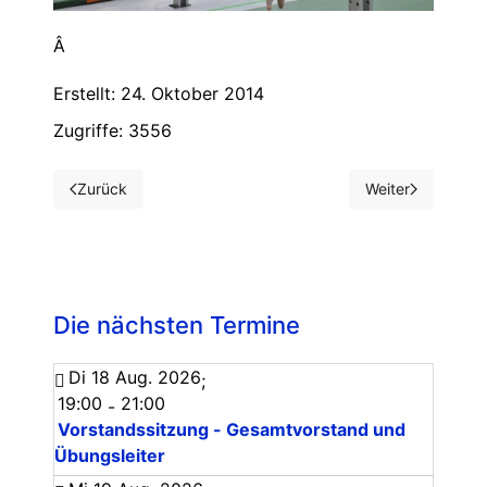
Â
Erstellt: 24. Oktober 2014
Zugriffe: 3556
Zurück
Weiter
Vorheriger Beitrag: Hallenolympiade 2014
Nächster Beitrag
Die nächsten Termine
Di 18 Aug. 2026
;
19:00
21:00
-
Vorstandssitzung - Gesamtvorstand und
Übungsleiter