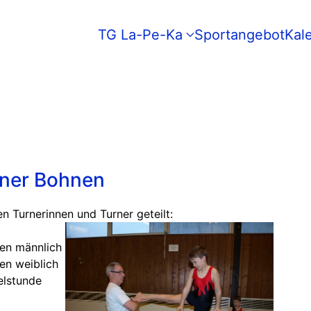
TG La-Pe-Ka
Sportangebot
Kal
rner Bohnen
n Turnerinnen und Turner geteilt:
nen männlich
nen weiblich
elstunde