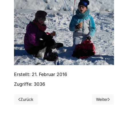
Erstellt: 21. Februar 2016
Zugriffe: 3036
Zurück
Weiter
Vorheriger Beitrag: TG Turnerinnen bei der Kreismeistersch
Nächster Beitrag