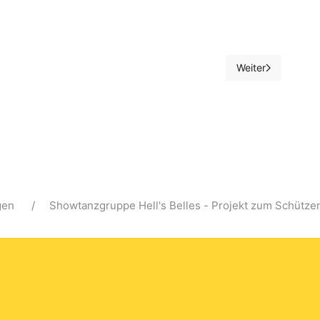
Weiter
er
Nächster Beitrag:
gen
Showtanzgruppe Hell's Belles - Projekt zum Schütze