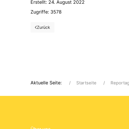
Erstellt: 24. August 2022
Zugriffe: 3578
Zurück
Vorheriger Beitrag: Bürgerehrung für Andreas Sey
Aktuelle Seite:
Startseite
Reporta