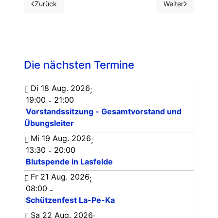
Zurück
Weiter
Vorheriger Beitrag: 4 Turner der TG LaPeKa traten bei den
Nächster Beitrag
Die nächsten Termine
Di 18 Aug. 2026
;
19:00
21:00
-
Vorstandssitzung - Gesamtvorstand und
Übungsleiter
Mi 19 Aug. 2026
;
13:30
20:00
-
Blutspende in Lasfelde
Fr 21 Aug. 2026
;
08:00
-
Schützenfest La-Pe-Ka
Sa 22 Aug. 2026
;