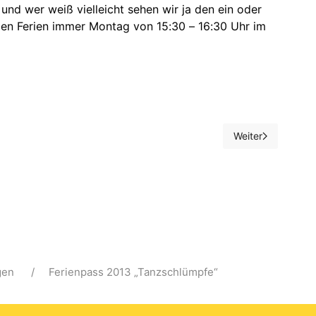
und wer weiß vielleicht sehen wir ja den ein oder
en Ferien immer Montag von 15:30 – 16:30 Uhr im
Weiter
derung zum Brocken
Nächster Beitrag:
gen
Ferienpass 2013 „Tanzschlümpfe“