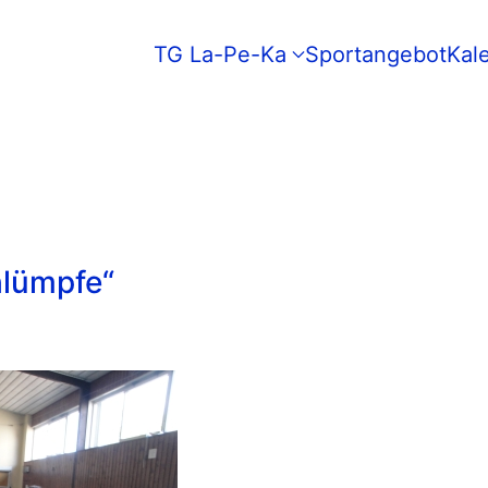
TG La-Pe-Ka
Sportangebot
Kal
hlümpfe“