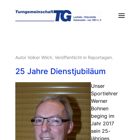
Autor Volker Wilch. Veröffentlicht in
Reportagen
.
25 Jahre Dienstjubiläum
Unser
Sportlehrer
Werner
Bohnen
beging im
Jahr 2017
sein 25-
jähriges