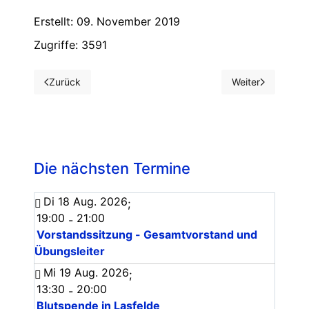
Erstellt: 09. November 2019
Zugriffe: 3591
Zurück
Weiter
Vorheriger Beitrag: "Ehrenamt überrascht" - Siggi Kaminski
Nächster Beitrag
Die nächsten Termine
Di 18 Aug. 2026
;
19:00
21:00
-
Vorstandssitzung - Gesamtvorstand und
Übungsleiter
Mi 19 Aug. 2026
;
13:30
20:00
-
Blutspende in Lasfelde