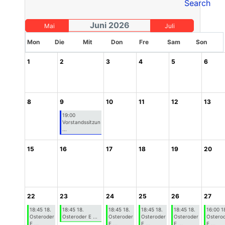
Juni 2026
Mai
Juli
Mon
Die
Mit
Don
Fre
Sam
Son
1
2
3
4
5
6
8
9
10
11
12
13
19:00
Vorstandssitzun
...
15
16
17
18
19
20
22
23
24
25
26
27
18:45 18.
18:45 18.
18:45 18.
18:45 18.
18:45 18.
16:00 1
Osteroder
Osteroder E ...
Osteroder
Osteroder
Osteroder
Ostero
E ...
E ...
E ...
E ...
E ...